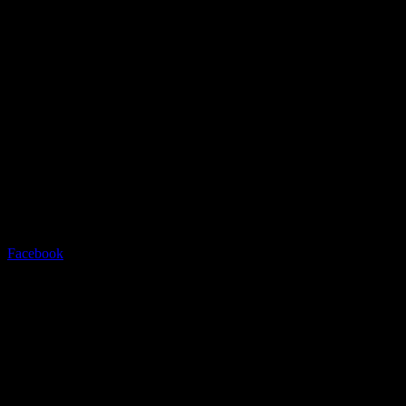
Radstation Sonthofen
Grüntenstrasse 23 - 87527
Sonthofen - info@radstation-
sonthofen.com
Tel.08321/2769945
Facebook