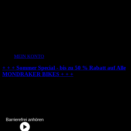
MEIN KONTO
+ + + Sommer Special - bis zu 50 % Rabatt auf Alle
MONDRAKER BIKES + + +
Radstation-Onlineshop:
Dein Fahrradhändler im Allgäu
Radstation Onlineshop Header Abschnittstitel: „Radstation-Onlinesh
Barrierefrei anhören