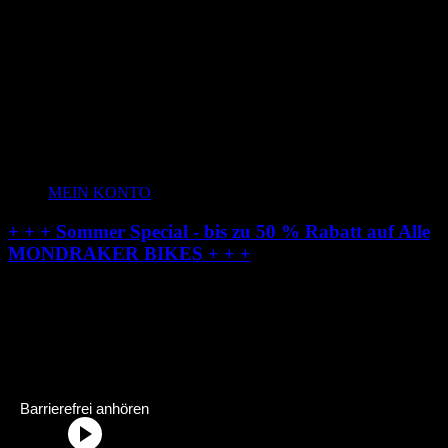
MEIN KONTO
+ + + Sommer Special - bis zu 50 % Rabatt auf Alle
MONDRAKER BIKES + + +
Radstation-Onlineshop:
Dein Fahrradhändler im Allgäu
Radstation Onlineshop Header Abschnittstitel: „Radstation-Onlinesh
Barrierefrei anhören