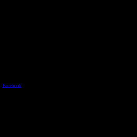
Radstation Sonthofen
Grüntenstrasse 23 - 87527
Sonthofen - info@radstation-
sonthofen.com
Tel.08321/2769945
Facebook