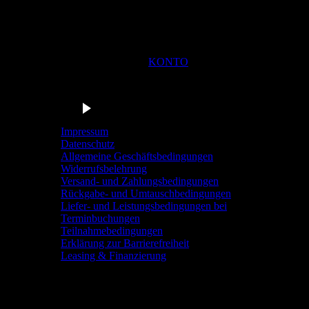
KONTO
Du bist in der Navigationsleiste der Radstation Sonthofen! M
Barrierefrei anhören
Impressum
Datenschutz
Allgemeine Geschäftsbedingungen
Widerrufsbelehrung
Versand- und Zahlungsbedingungen
Rückgabe- und Umtauschbedingungen
Liefer- und Leistungsbedingungen bei
Terminbuchungen
Teilnahmebedingungen
Erklärung zur Barrierefreiheit
Leasing & Finanzierung