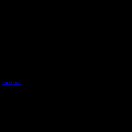
Radstation Sonthofen
Grüntenstrasse 23 - 87527
Sonthofen - info@radstation-
sonthofen.com
Tel.08321/2769945
Facebook