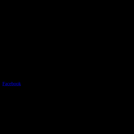
Radstation Sonthofen
Grüntenstrasse 23 - 87527
Sonthofen - info@radstation-
sonthofen.com
Tel.08321/2769945
Facebook