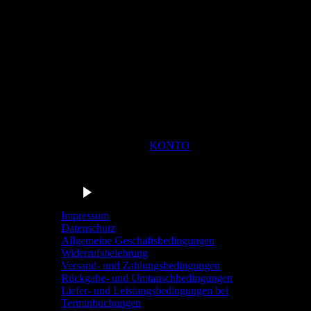
KONTO
Du bist in der Navigationsleiste der Radstation Sonthofen! M
Barrierefrei anhören
Impressum
Datenschutz
Allgemeine Geschäftsbedingungen
Widerrufsbelehrung
Versand- und Zahlungsbedingungen
Rückgabe- und Umtauschbedingungen
Liefer- und Leistungsbedingungen bei
Terminbuchungen