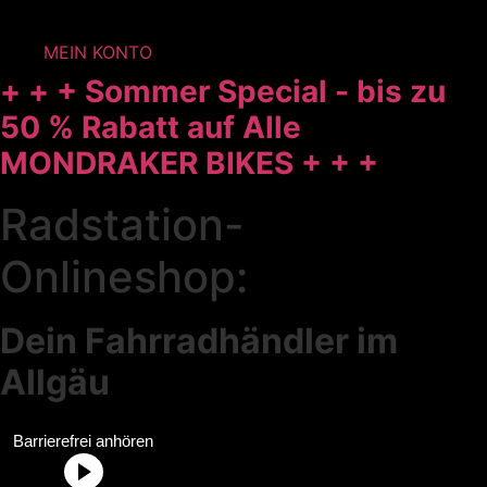
MEIN KONTO
+ + + Sommer Special - bis zu
50 % Rabatt auf Alle
MONDRAKER BIKES + + +
Radstation-
Onlineshop:
Dein Fahrradhändler im
Allgäu
Radstation Onlineshop Header Abschnittstitel: „Radstation
Barrierefrei anhören