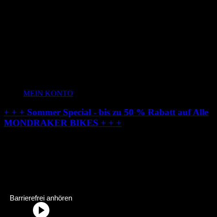
MEIN KONTO
+ + + Sommer Special - bis zu 50 % Rabatt auf Alle
MONDRAKER BIKES + + +
Radstation-Onlineshop:
Dein Fahrradhändler im Allgäu
Radstation Onlineshop Header Abschnittstitel: „Radstation-Onlinesh
Barrierefrei anhören