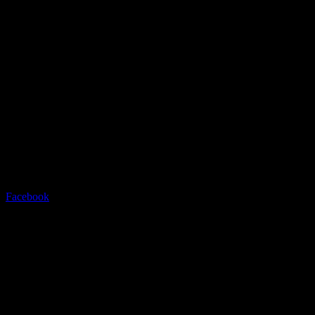
Radstation Sonthofen
Grüntenstrasse 23 - 87527
Sonthofen - info@radstation-
sonthofen.com
Tel.08321/2769945
Facebook