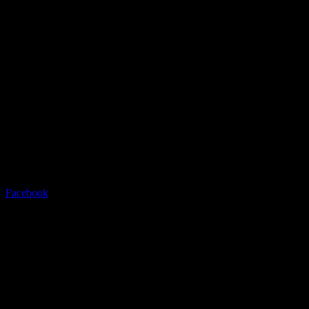
Radstation Sonthofen
Grüntenstrasse 23 - 87527
Sonthofen - info@radstation-
sonthofen.com
Tel.08321/2769945
Facebook