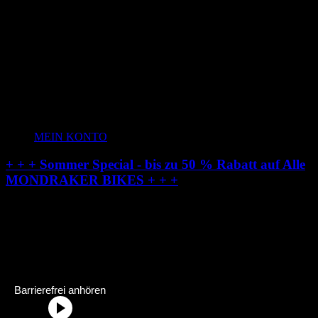
MEIN KONTO
+ + + Sommer Special - bis zu 50 % Rabatt auf Alle
MONDRAKER BIKES + + +
Radstation-Onlineshop:
Dein Fahrradhändler im Allgäu
Radstation Onlineshop Header Abschnittstitel: „Radstation-Onlinesh
Barrierefrei anhören