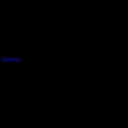
Radstation Sonthofen
Grüntenstrasse 23 - 87527 Sont
Tel.08321/2769945
Facebook