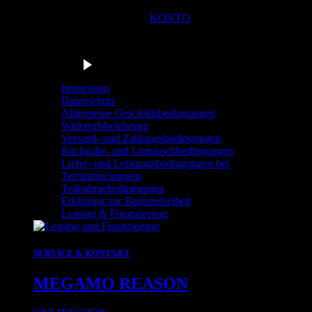
KONTO
Du bist in der Navigationsleiste der Radstation Sonthofen! M
Barrierefrei anhören
Impressum
Datenschutz
Allgemeine Geschäftsbedingungen
Widerrufsbelehrung
Versand- und Zahlungsbedingungen
Rückgabe- und Umtauschbedingungen
Liefer- und Leistungsbedingungen bei
Terminbuchungen
Teilnahmebedingungen
Erklärung zur Barrierefreiheit
Leasing & Finanzierung
SERVICE & KONTAKT
MEGAMO REASON