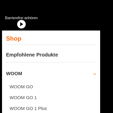
Dein Fahrradhändler im Allgäu
Radstation Onlineshop Header Abschnittstitel: „Radstation-Onlinesh
Barrierefrei anhören
Shop
Empfohlene Produkte
WOOM
WOOM GO
WOOM GO 1
WOOM GO 1 Plus