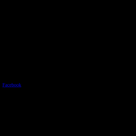
Radstation Sonthofen
Grüntenstrasse 23 - 87527
Sonthofen - info@radstation-
sonthofen.com
Tel.08321/2769945
Facebook