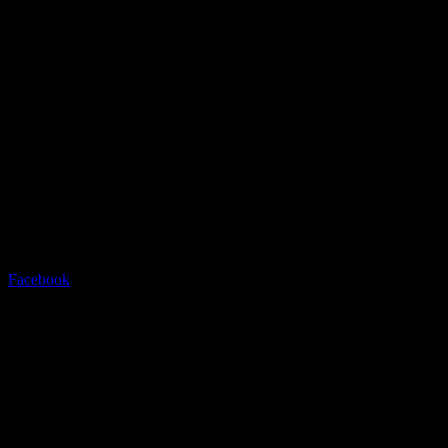
Radstation Sonthofen
Grüntenstrasse 23 - 87527
Sonthofen - info@radstation-
sonthofen.com
Tel.08321/2769945
Facebook