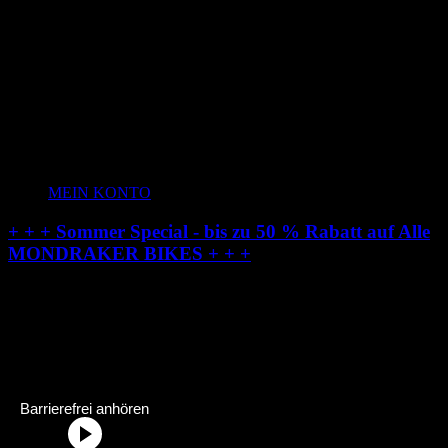
MEIN KONTO
+ + + Sommer Special - bis zu 50 % Rabatt auf Alle
MONDRAKER BIKES + + +
Radstation-Onlineshop:
Dein Fahrradhändler im Allgäu
Radstation Onlineshop Header Abschnittstitel: „Radstation-Onlinesh
Barrierefrei anhören