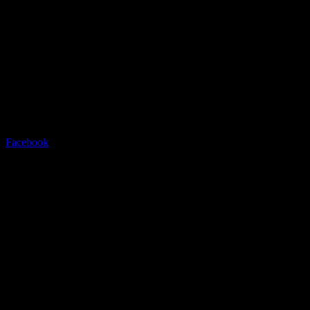
Radstation Sonthofen
Grüntenstrasse 23 - 87527 Sont
Tel.08321/2769945
Facebook