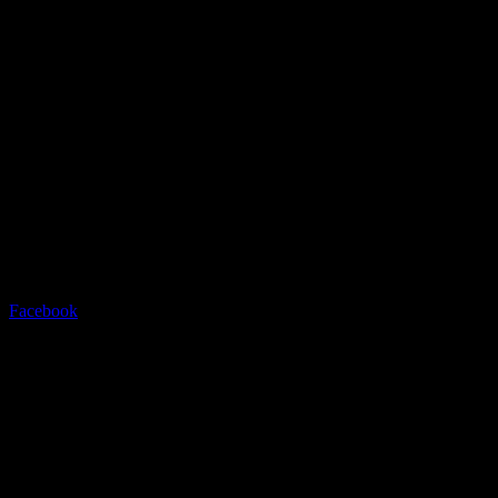
Radstation Sonthofen
Grüntenstrasse 23 - 87527
Sonthofen - info@radstation-
sonthofen.com
Tel.08321/2769945
Facebook