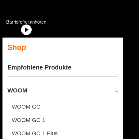
Dein Fahrradhändler im Allgäu
Radstation Onlineshop Header Abschnittstitel: „Radstation-Onlinesh
Barrierefrei anhören
Shop
Empfohlene Produkte
WOOM
WOOM GO
WOOM GO 1
WOOM GO 1 Plus