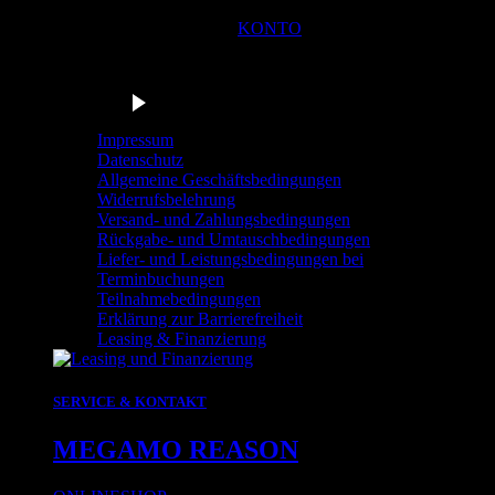
KONTO
Du bist in der Navigationsleiste der Radstation Sonthofen! M
Barrierefrei anhören
Impressum
Datenschutz
Allgemeine Geschäftsbedingungen
Widerrufsbelehrung
Versand- und Zahlungsbedingungen
Rückgabe- und Umtauschbedingungen
Liefer- und Leistungsbedingungen bei
Terminbuchungen
Teilnahmebedingungen
Erklärung zur Barrierefreiheit
Leasing & Finanzierung
SERVICE & KONTAKT
MEGAMO REASON