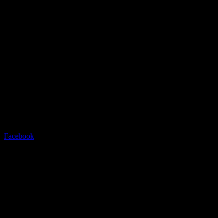
Radstation Sonthofen
Grüntenstrasse 23 - 87527
Sonthofen - info@radstation-
sonthofen.com
Tel.08321/2769945
Facebook