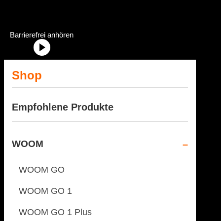
Dein Fahrradhändler im Allgäu
Radstation Onlineshop Header Abschnittstitel: „Radstation-Onlinesh
Barrierefrei anhören
Shop
Empfohlene Produkte
WOOM
WOOM GO
WOOM GO 1
WOOM GO 1 Plus