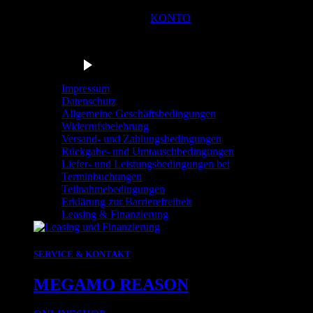
KONTO
Du bist in der Navigationsleiste der Radstation Sonthofen! M
Barrierefrei anhören
Impressum
Datenschutz
Allgemeine Geschäftsbedingungen
Widerrufsbelehrung
Versand- und Zahlungsbedingungen
Rückgabe- und Umtauschbedingungen
Liefer- und Leistungsbedingungen bei
Terminbuchungen
Teilnahmebedingungen
Erklärung zur Barrierefreiheit
Leasing & Finanzierung
SERVICE & KONTAKT
MEGAMO REASON