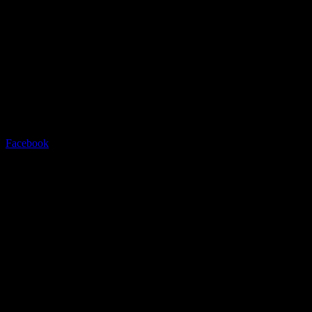
Radstation Sonthofen
Grüntenstrasse 23 - 87527 Sont
Tel.08321/2769945
Facebook