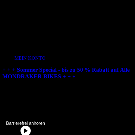
MEIN KONTO
+ + + Sommer Special - bis zu 50 % Rabatt auf Alle
MONDRAKER BIKES + + +
Radstation-Onlineshop:
Dein Fahrradhändler im Allgäu
Radstation Onlineshop Header Abschnittstitel: „Radstation-Onlinesh
Barrierefrei anhören