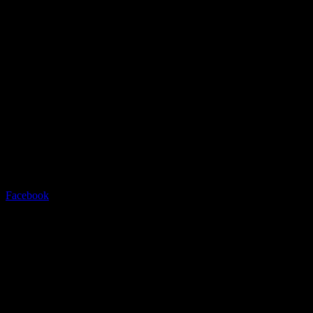
Radstation Sonthofen
Grüntenstrasse 23 - 87527
Sonthofen - info@radstation-
sonthofen.com
Tel.08321/2769945
Facebook