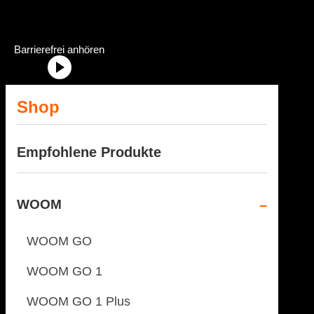
Dein Fahrradhändler im Allgäu
Radstation Onlineshop Header Abschnittstitel: „Radstation-Onlinesh
Barrierefrei anhören
Shop
Empfohlene Produkte
WOOM
WOOM GO
WOOM GO 1
WOOM GO 1 Plus