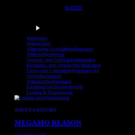
KONTO
Du bist in der Navigationsleiste der Radstation Sonthofen! M
Barrierefrei anhören
Impressum
Datenschutz
Allgemeine Geschäftsbedingungen
Widerrufsbelehrung
Versand- und Zahlungsbedingungen
Rückgabe- und Umtauschbedingungen
Liefer- und Leistungsbedingungen bei
Terminbuchungen
Teilnahmebedingungen
Erklärung zur Barrierefreiheit
Leasing & Finanzierung
SERVICE & KONTAKT
MEGAMO REASON