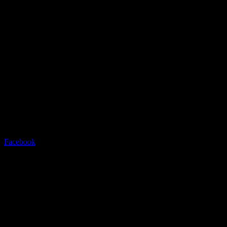
Radstation Sonthofen
Grüntenstrasse 23 - 87527
Sonthofen - info@radstation-
sonthofen.com
Tel.08321/2769945
Facebook