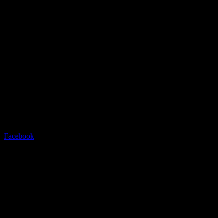
Radstation Sonthofen
Grüntenstrasse 23 - 87527
Sonthofen - info@radstation-
sonthofen.com
Tel.08321/2769945
Facebook