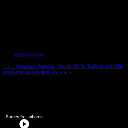
MEIN KONTO
+ + + Sommer Special - bis zu 50 % Rabatt auf Alle
MONDRAKER BIKES + + +
Radstation-Onlineshop:
Dein Fahrradhändler im Allgäu
Radstation Onlineshop Header Abschnittstitel: „Radstation-Onlinesh
Barrierefrei anhören