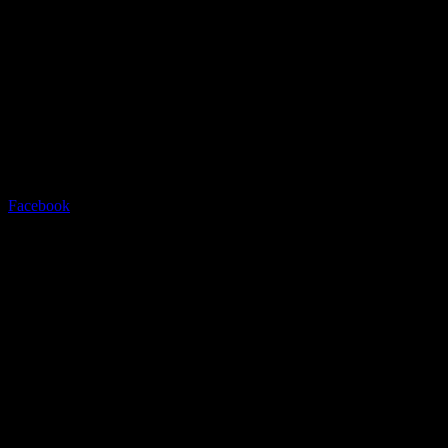
Radstation Sonthofen
Grüntenstrasse 23 - 87527 Sont
Tel.08321/2769945
Facebook