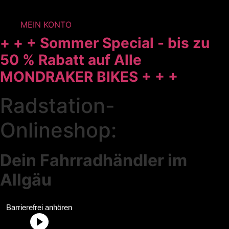
MEIN KONTO
+ + + Sommer Special - bis zu
50 % Rabatt auf Alle
MONDRAKER BIKES + + +
Radstation-
Onlineshop:
Dein Fahrradhändler im
Allgäu
Radstation Onlineshop Header Abschnittstitel: „Radstation
Barrierefrei anhören