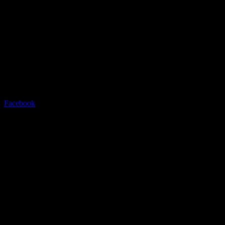
Radstation Sonthofen
Grüntenstrasse 23 - 87527 Sont
Tel.08321/2769945
Facebook