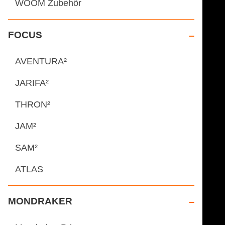
WOOM Zubehör
FOCUS
AVENTURA²
JARIFA²
THRON²
JAM²
SAM²
ATLAS
MONDRAKER