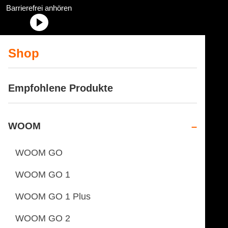
Radstation Onlineshop Header Abschnittstitel: „Radstation
Barrierefrei anhören
Shop
Empfohlene Produkte
WOOM
WOOM GO
WOOM GO 1
WOOM GO 1 Plus
WOOM GO 2