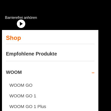
Dein Fahrradhändler im Allgäu
Radstation Onlineshop Header Abschnittstitel: „Radstation-Onlinesh
Barrierefrei anhören
Shop
Empfohlene Produkte
WOOM
WOOM GO
WOOM GO 1
WOOM GO 1 Plus