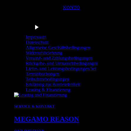
KONTO
Du bist in der Navigationsleiste der Radstation Sonthofen! M
Barrierefrei anhören
Impressum
Datenschutz
Allgemeine Geschäftsbedingungen
Widerrufsbelehrung
Versand- und Zahlungsbedingungen
Rückgabe- und Umtauschbedingungen
Liefer- und Leistungsbedingungen bei
Terminbuchungen
Teilnahmebedingungen
Erklärung zur Barrierefreiheit
Leasing & Finanzierung
SERVICE & KONTAKT
MEGAMO REASON