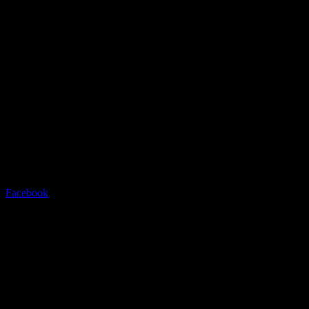
Radstation Sonthofen
Grüntenstrasse 23 - 87527
Sonthofen - info@radstation-
sonthofen.com
Tel.08321/2769945
Facebook