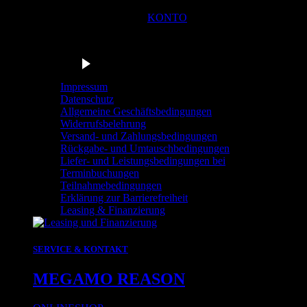
KONTO
Du bist in der Navigationsleiste der Radstation Sonthofen! M
Barrierefrei anhören
Impressum
Datenschutz
Allgemeine Geschäftsbedingungen
Widerrufsbelehrung
Versand- und Zahlungsbedingungen
Rückgabe- und Umtauschbedingungen
Liefer- und Leistungsbedingungen bei
Terminbuchungen
Teilnahmebedingungen
Erklärung zur Barrierefreiheit
Leasing & Finanzierung
SERVICE & KONTAKT
MEGAMO REASON