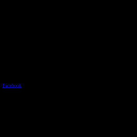
Radstation Sonthofen
Grüntenstrasse 23 - 87527
Sonthofen - info@radstation-
sonthofen.com
Tel.08321/2769945
Facebook