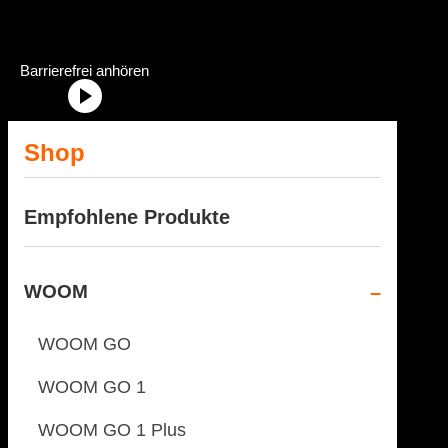
Dein Fahrradhändler im Allgäu
Radstation Onlineshop Header Abschnittstitel: „Radstation-Onlinesh
Barrierefrei anhören
Shop
Empfohlene Produkte
WOOM
WOOM GO
WOOM GO 1
WOOM GO 1 Plus